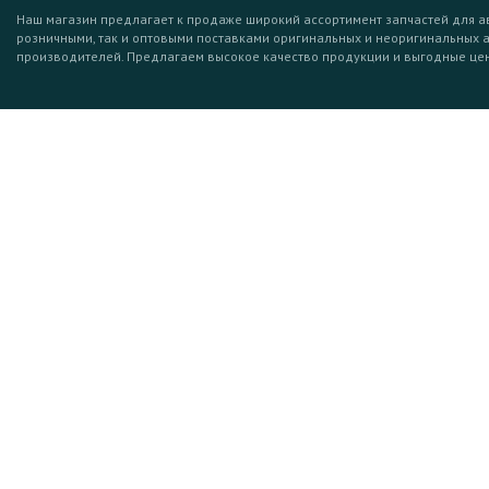
Наш магазин предлагает к продаже широкий ассортимент запчастей для а
розничными, так и оптовыми поставками оригинальных и неоригинальных 
производителей. Предлагаем высокое качество продукции и выгодные це