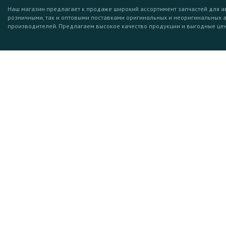
Наш магазин предлагает к продаже широкий ассортимент запчастей для а
розничными, так и оптовыми поставками оригинальных и неоригинальных 
производителей. Предлагаем высокое качество продукции и выгодные це