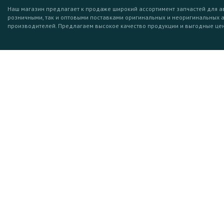
Наш магазин предлагает к продаже широкий ассортимент запчастей для а
розничными, так и оптовыми поставками оригинальных и неоригинальных 
производителей. Предлагаем высокое качество продукции и выгодные це