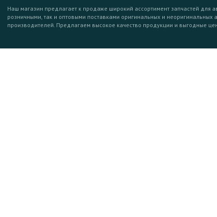
Наш магазин предлагает к продаже широкий ассортимент запчастей для а
розничными, так и оптовыми поставками оригинальных и неоригинальных 
производителей. Предлагаем высокое качество продукции и выгодные це