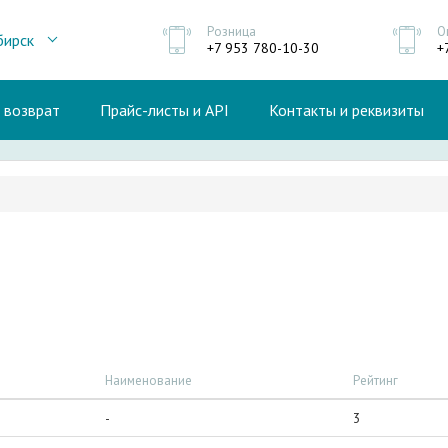
Розница
О
бирск
+7 953 780-10-30
+
и возврат
Прайс-листы и API
Контакты и реквизиты
Наименование
Рейтинг
-
3