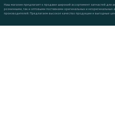
Наш магазин предлагает к продаже широкий ассортимент запчастей для а
розничными, так и оптовыми поставками оригинальных и неоригинальных 
производителей. Предлагаем высокое качество продукции и выгодные це