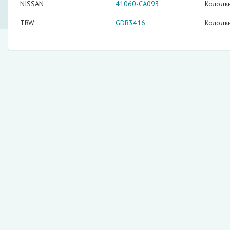
NISSAN
41060-CA093
Колодк
TRW
GDB3416
Колодк