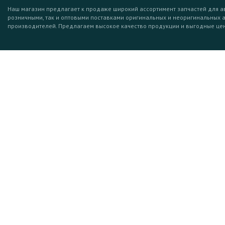
Наш магазин предлагает к продаже широкий ассортимент запчастей для а
розничными, так и оптовыми поставками оригинальных и неоригинальных 
производителей. Предлагаем высокое качество продукции и выгодные це