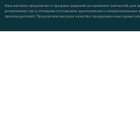
Наш магазин предлагает к продаже широкий ассортимент запчастей для а
розничными, так и оптовыми поставками оригинальных и неоригинальных 
производителей. Предлагаем высокое качество продукции и выгодные це