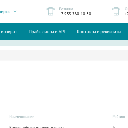
Розница
О
бирск
+7 953 780-10-30
+
и возврат
Прайс-листы и API
Контакты и реквизиты
Наименование
Рейтинг
Кронштейн ультразвук. датчика
5