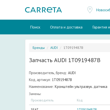
Новоси
Поиск
Оплата и доставка
Гарантия 
Бренды
AUDI
1T0919487B
Запчасть AUDI 1T0919487B
Производитель, бренд:
AUDI
Код, артикул:
1T0919487B
Наименование:
Кронштейн ультразвук. датчика
Замены:
Производитель
Код
SEAT
1T0919487B