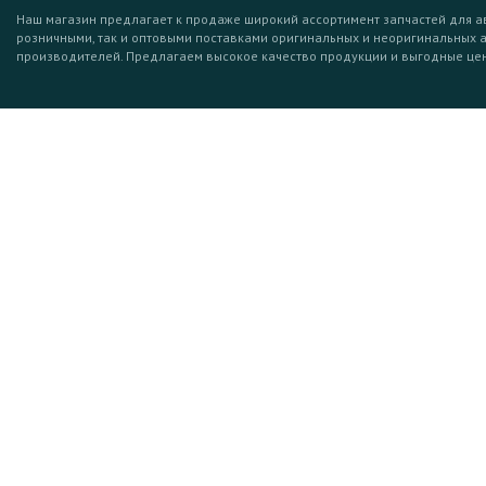
Наш магазин предлагает к продаже широкий ассортимент запчастей для а
розничными, так и оптовыми поставками оригинальных и неоригинальных 
производителей. Предлагаем высокое качество продукции и выгодные це