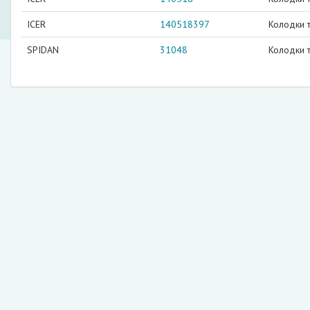
ICER
140518397
Колодки 
SPIDAN
31048
Колодки 