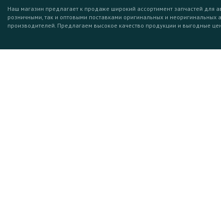
Наш магазин предлагает к продаже широкий ассортимент запчастей для а
розничными, так и оптовыми поставками оригинальных и неоригинальных 
производителей. Предлагаем высокое качество продукции и выгодные це