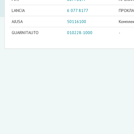
LANCIA
6 077 8177
ПРОКЛА
AJUSA
50116100
Комплек
GUARNITAUTO
010228-1000
-