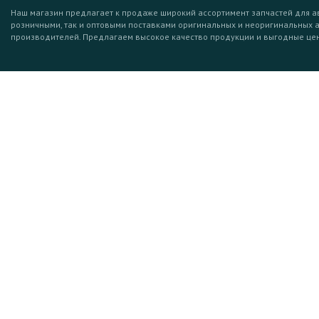
Наш магазин предлагает к продаже широкий ассортимент запчастей для а
розничными, так и оптовыми поставками оригинальных и неоригинальных 
производителей. Предлагаем высокое качество продукции и выгодные це