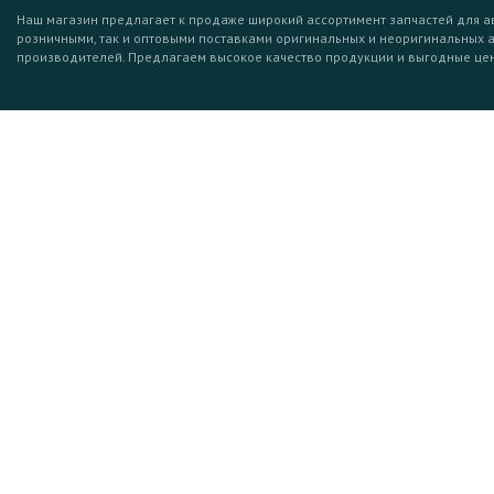
Наш магазин предлагает к продаже широкий ассортимент запчастей для а
розничными, так и оптовыми поставками оригинальных и неоригинальных 
производителей. Предлагаем высокое качество продукции и выгодные це