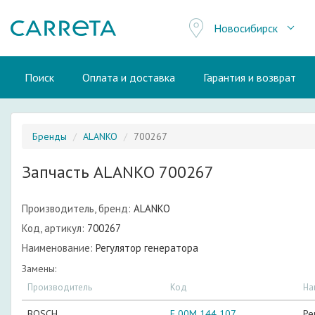
Новосибирск
Поиск
Оплата и доставка
Гарантия и возврат
Бренды
ALANKO
700267
Запчасть ALANKO 700267
Производитель, бренд:
ALANKO
Код, артикул:
700267
Наименование:
Регулятор генератора
Замены:
Производитель
Код
На
BOSCH
F 00M 144 107
Ре