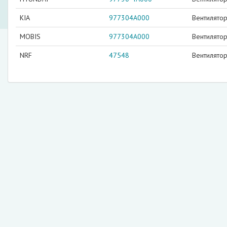
KIA
977304A000
Вентилято
MOBIS
977304A000
Вентилято
NRF
47548
Вентилятор