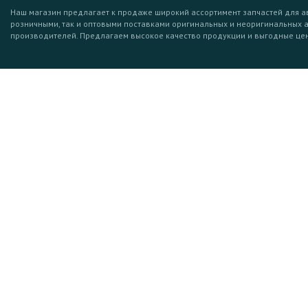
Наш магазин предлагает к продаже широкий ассортимент запчастей для а
розничными, так и оптовыми поставками оригинальных и неоригинальных 
производителей. Предлагаем высокое качество продукции и выгодные це