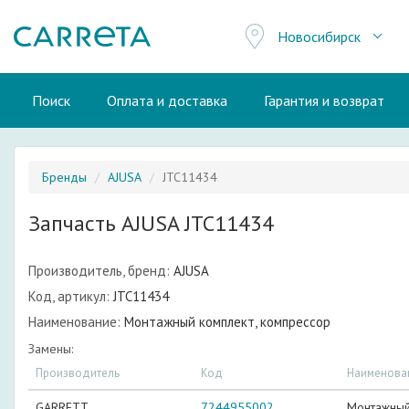
Новосибирск
Поиск
Оплата и доставка
Гарантия и возврат
Бренды
AJUSA
JTC11434
Запчасть AJUSA JTC11434
Производитель, бренд:
AJUSA
Код, артикул:
JTC11434
Наименование:
Монтажный комплект, компрессор
Замены:
Производитель
Код
Наименова
GARRETT
7244955002
Монтажный