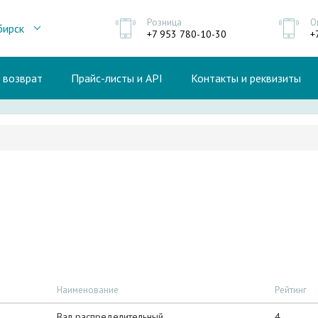
Розница
О
бирск
+7 953 780-10-30
+
и возврат
Прайс-листы и API
Контакты и реквизиты
Наименование
Рейтинг
Вал распределительный
4