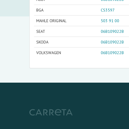
BGA
CS3597
MAHLE ORIGINAL
503 91 00
SEAT
06B109022B
SKODA
06B109022B
VOLKSWAGEN
06B109022B