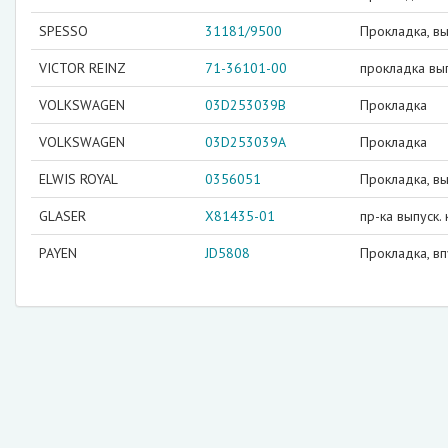
SPESSO
31181/9500
Прокладка, в
VICTOR REINZ
71-36101-00
прокладка вып
VOLKSWAGEN
03D253039B
Прокладка
VOLKSWAGEN
03D253039A
Прокладка
ELWIS ROYAL
0356051
Прокладка, в
GLASER
X81435-01
пр-ка выпуск. 
PAYEN
JD5808
Прокладка, вп