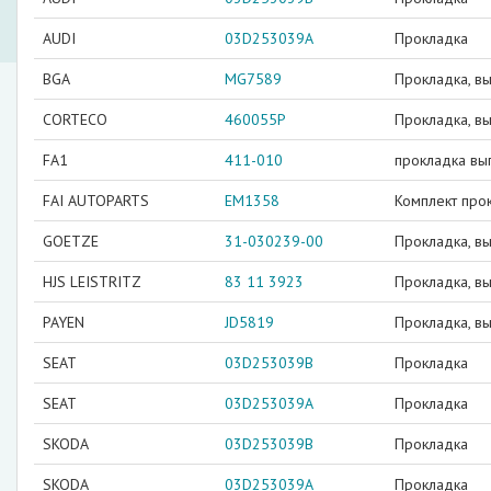
AUDI
03D253039A
Прокладка
BGA
MG7589
Прокладка, в
CORTECO
460055P
Прокладка, в
FA1
411-010
прокладка вып
FAI AUTOPARTS
EM1358
Комплект прок
GOETZE
31-030239-00
Прокладка, в
HJS LEISTRITZ
83 11 3923
Прокладка, в
PAYEN
JD5819
Прокладка, в
SEAT
03D253039B
Прокладка
SEAT
03D253039A
Прокладка
SKODA
03D253039B
Прокладка
SKODA
03D253039A
Прокладка