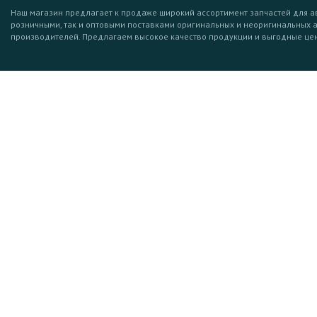
Наш магазин предлагает к продаже широкий ассортимент запчастей для а
розничными, так и оптовыми поставками оригинальных и неоригинальных 
производителей. Предлагаем высокое качество продукции и выгодные це