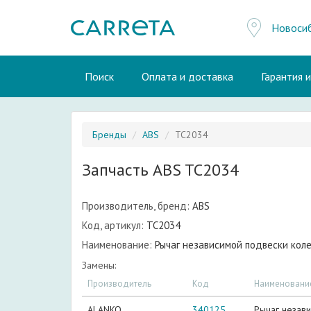
Новоси
Поиск
Оплата и доставка
Гарантия 
Бренды
ABS
TC2034
Запчасть ABS TC2034
Производитель, бренд:
ABS
Код, артикул:
TC2034
Наименование:
Рычаг независимой подвески коле
Замены:
Производитель
Код
Наименовани
ALANKO
340125
Рычаг незави