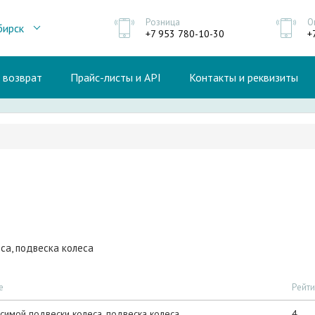
Розница
О
бирск
+7 953 780-10-30
+
и возврат
Прайс-листы и API
Контакты и реквизиты
са, подвеска колеса
е
Рейти
симой подвески колеса, подвеска колеса
4