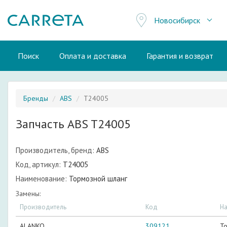
Новосибирск
Поиск
Оплата и доставка
Гарантия и возврат
Бренды
ABS
T24005
Запчасть ABS T24005
Производитель, бренд:
ABS
Код, артикул:
T24005
Наименование:
Тормозной шланг
Замены:
Производитель
Код
Н
ALANKO
309121
Т