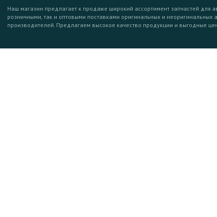
Наш магазин предлагает к продаже широкий ассортимент запчастей для а
розничными, так и оптовыми поставками оригинальных и неоригинальных 
производителей. Предлагаем высокое качество продукции и выгодные це