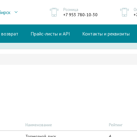
Розница
О
бирск
+7 953 780-10-30
+
и возврат
Прайс-листы и API
Контакты и реквизиты
Наименование
Рейтинг
Тормозной диск
4