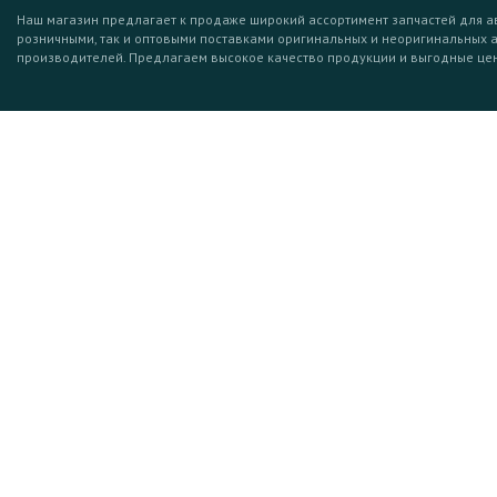
Наш магазин предлагает к продаже широкий ассортимент запчастей для а
розничными, так и оптовыми поставками оригинальных и неоригинальных 
производителей. Предлагаем высокое качество продукции и выгодные це