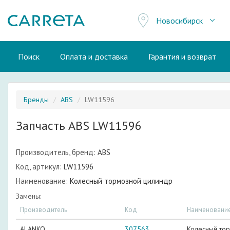
Новосибирск
Поиск
Оплата и доставка
Гарантия и возврат
Бренды
ABS
LW11596
Запчасть ABS LW11596
Производитель, бренд:
ABS
Код, артикул:
LW11596
Наименование:
Колесный тормозной цилиндр
Замены:
Производитель
Код
Наименовани
ALANKO
307563
Колесный то