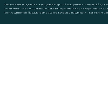
Наш магазин предлагает к продаже широкий ассортимент запчастей для а
розничными, так и оптовыми поставками оригинальных и неоригинальных 
производителей. Предлагаем высокое качество продукции и выгодные це